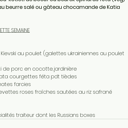
au beurre salé ou gâteau chocamande de Katia
ETTE SEMAINE
 Po Kievski au poulet (galettes ukrainiennes au poulet 
Rôti de porc en cocotte,jardinière
rittata courgettes féta pdt tièdes  
Tomates farcies 
 Crevettes roses fraîches sautées au riz safrané
alités traiteur dont les Russians boxes 