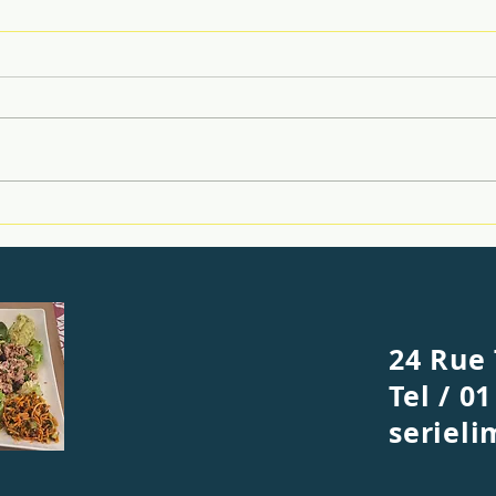
Petits plats maison du 17
Les 
au 21 juin
Dima
Mercredi 17 juin Crème de
Vene
harengs Caviar de poivrons
origi
Houmos à l’arménienne Lobio
Katia
géorgien Chou à la
. Le 
caucasienne Poulet kebab à
Jours
notre façon semoule bio VF
Plat 
Frittata courgettes feta (veg)
€* Pl
Pirojki kasaque
24 Rue 
Tel / 01
seriel