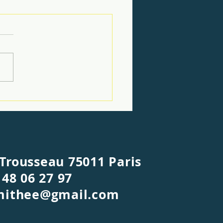
Samedis et les
nches c'est OUVERT
z partager Les salades
nales ultra fraîches de
 ainsi qu'une carte variée
samedi, le dimanche et les
 Fériés : De 11h00 à 16h00
+ Entrée ou Dessert : 21,50
at + Entré
Trousseau 75011 Paris
 48 06 27 97
imithee@gmail.com