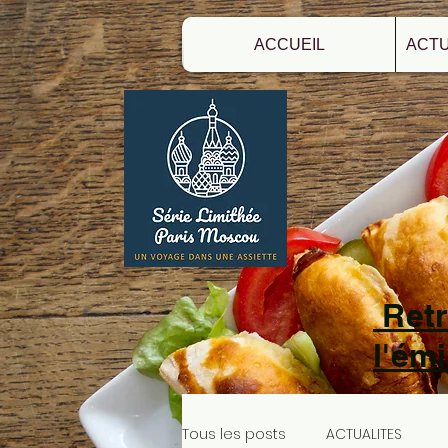
ACCUEIL
ACTU
Retr
l'ém
Tous les posts
ACTUALITES