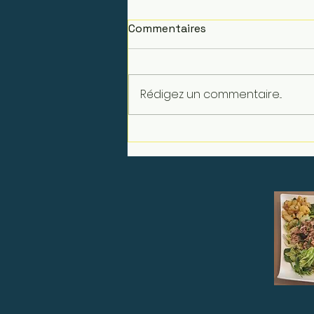
Commentaires
Rédigez un commentaire...
Détendez vous et profitez
d un bon déjeuner en
terrasse ombragée