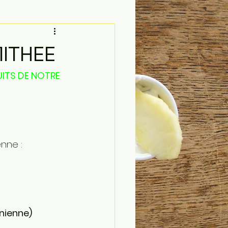
MITHEE
ITS DE NOTRE 
nne : 
inienne) 