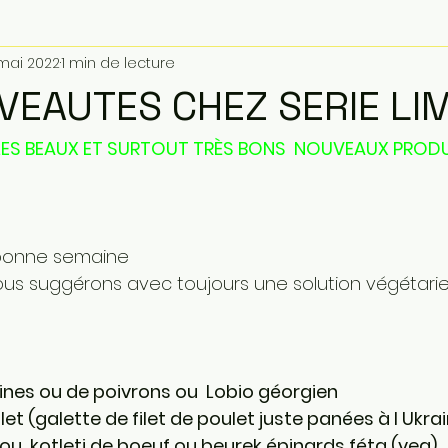
mai 2022
1 min de lecture
VEAUTES CHEZ SERIE LI
LES BEAUX ET SURTOUT TRÈS BONS  NOUVEAUX PRODU
 bonne semaine 
ous suggérons avec toujours une solution végétarie
gines ou de poivrons ou  Lobio géorgien 
ulet (galette de filet de poulet juste panées à l Ukra
 ou  kotleti de boeuf ou beurek épinards féta (veg)