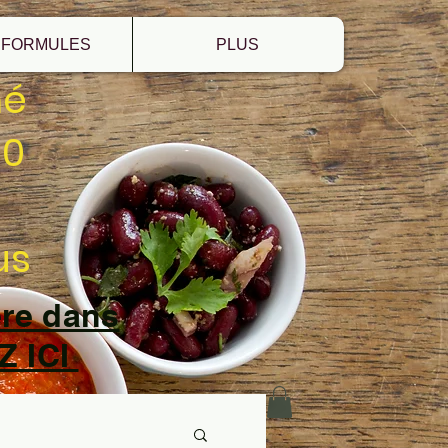
 FORMULES
PLUS
mé
20
us
ère dans
Z ICI