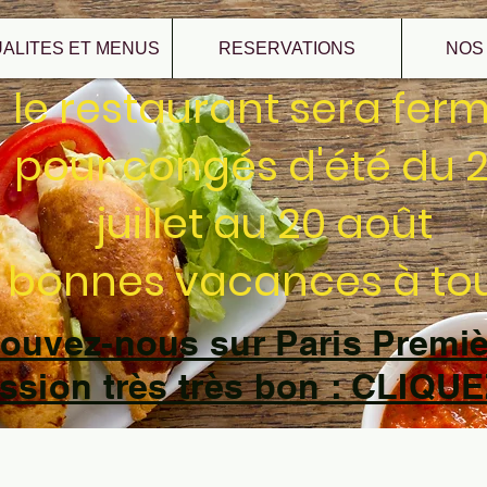
ALITES ET MENUS
RESERVATIONS
NOS
le restaurant sera fer
pour congés d'été du 
juillet au 20 août
bonnes vacances à to
ouvez-nous sur Paris Premi
ission très très bon : CLIQUE