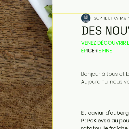
SOPHIE ET KATIA
9 
DES NOU
VENEZ DÉCOUVRIR 
ÉP
ICER
IE FINE 
Bonjour à tous et
Aujourd'hui nous v
E :  caviar d'auber
P : PoKievski au po
ratatouille fraîche